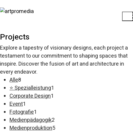
Projects
Explore a tapestry of visionary designs, each project a
testament to our commitment to shaping spaces that
inspire. Discover the fusion of art and architecture in
every endeavor.
8
Alle
8
Artikel
1
⭐ Spezialleistung
1
1
Artikel
Corporate Design
1
1
Artikel
Event
1
Artikel
1
Fotografie
1
Artikel
2
Medienpädagogik
2
Artikel
5
Medienproduktion
5